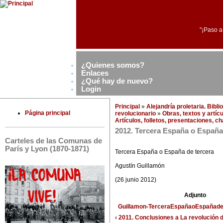
"¡Paso a
¿Quienes somos?
Enlaces
¿Qué hay de nuevo?
Login
Principal
»
Alejandría proletaria. Bibl
Página principal
revolucionario
»
Obras, textos y artíc
Artículos, folletos, presentaciones, c
2012. Tercera España o España
Carteles de las Comunas de
París y Lyon (1870-1871)
Tercera España o España de tercera
Agustín Guillamón
(26 junio 2012)
Adjunto
Guillamon-TerceraEspañaoEspañade
‹ 2011. Conclusiones a La revolución 