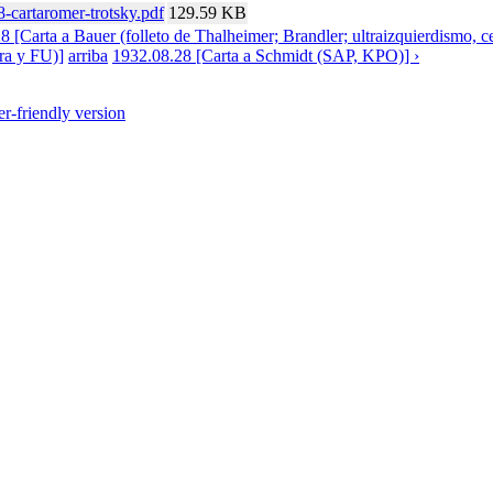
-cartaromer-trotsky.pdf
129.59 KB
8 [Carta a Bauer (folleto de Thalheimer; Brandler; ultraizquierdismo, 
ra y FU)]
arriba
1932.08.28 [Carta a Schmidt (SAP, KPO)] ›
er-friendly version