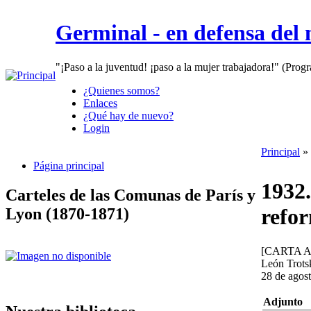
Germinal - en defensa del
"¡Paso a la juventud! ¡paso a la mujer trabajadora!" (Prog
¿Quienes somos?
Enlaces
¿Qué hay de nuevo?
Login
Principal
»
Página principal
1932.
Carteles de las Comunas de París y
refor
Lyon (1870-1871)
[CARTA 
León Trots
28 de agos
Adjunto