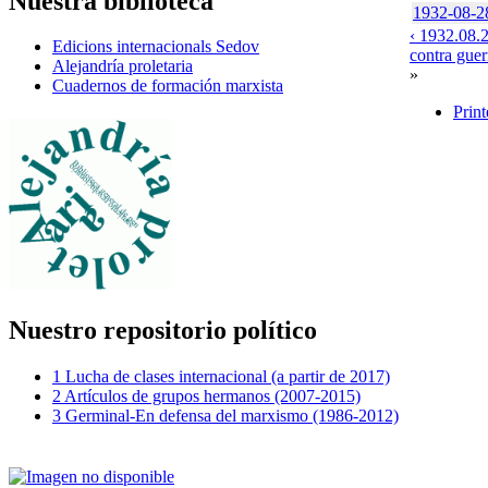
Nuestra biblioteca
1932-08-28
‹ 1932.08.2
Edicions internacionals Sedov
contra guer
Alejandría proletaria
»
Cuadernos de formación marxista
Print
Nuestro repositorio político
1 Lucha de clases internacional (a partir de 2017)
2 Artículos de grupos hermanos (2007-2015)
3 Germinal-En defensa del marxismo (1986-2012)