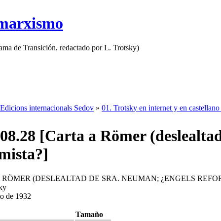
 marxismo
rama de Transición, redactado por L. Trotsky)
Edicions internacionals Sedov
»
01. Trotsky en internet y en castellano
08.28 [Carta a Römer (deslealta
mista?]
A RÖMER (DESLEALTAD DE SRA. NEUMAN; ¿ENGELS REFOR
ky
to de 1932
Tamaño