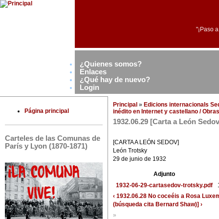
"¡Paso a
¿Quienes somos?
Enlaces
¿Qué hay de nuevo?
Login
Principal
»
Edicions internacionals S
Página principal
inédito en Internet y castellano / Obr
1932.06.29 [Carta a León Sedov
Carteles de las Comunas de
[CARTA A LEÓN SEDOV]
París y Lyon (1870-1871)
León Trotsky
29 de junio de 1932
Adjunto
1932-06-29-cartasedov-trotsky.pdf
‹ 1932.06.28 No coceéis a Rosa Luxe
(búsqueda cita Bernard Shaw)] ›
»