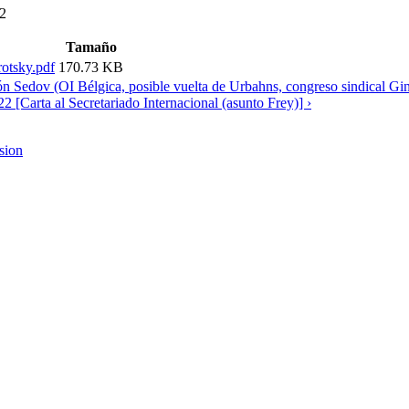
32
Tamaño
rotsky.pdf
170.73 KB
ón Sedov (OI Bélgica, posible vuelta de Urbahns, congreso sindical G
2 [Carta al Secretariado Internacional (asunto Frey)] ›
rsion