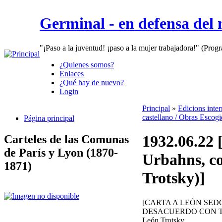
Germinal - en defensa del
"¡Paso a la juventud! ¡paso a la mujer trabajadora!" (Prog
¿Quienes somos?
Enlaces
¿Qué hay de nuevo?
Login
Principal
»
Edicions inte
castellano / Obras Escogi
Página principal
1932.06.22 
Carteles de las Comunas
de París y Lyon (1870-
Urbahns, co
1871)
Trotsky)]
[CARTA A LEÓN SED
DESACUERDO CON T
León Trotsky