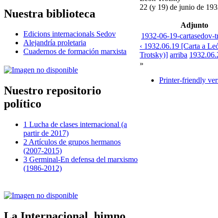
22 (y 19) de junio de 19
Nuestra biblioteca
Adjunto
Edicions internacionals Sedov
1932-06-19-cartasedov-t
Alejandría proletaria
‹ 1932.06.19 [Carta a Le
Cuadernos de formación marxista
Trotsky)]
arriba
1932.06.2
»
Printer-friendly ve
Nuestro repositorio
político
1 Lucha de clases internacional (a
partir de 2017)
2 Artículos de grupos hermanos
(2007-2015)
3 Germinal-En defensa del marxismo
(1986-2012)
La Internacional, himno