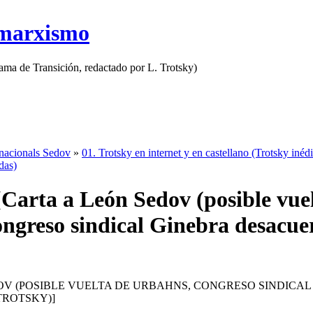
 marxismo
rama de Transición, redactado por L. Trotsky)
rnacionals Sedov
»
01. Trotsky en internet y en castellano (Trotsky inédi
das)
[Carta a León Sedov (posible vue
ngreso sindical Ginebra desacue
OV (POSIBLE VUELTA DE URBAHNS, CONGRESO SINDICAL
ROTSKY)]