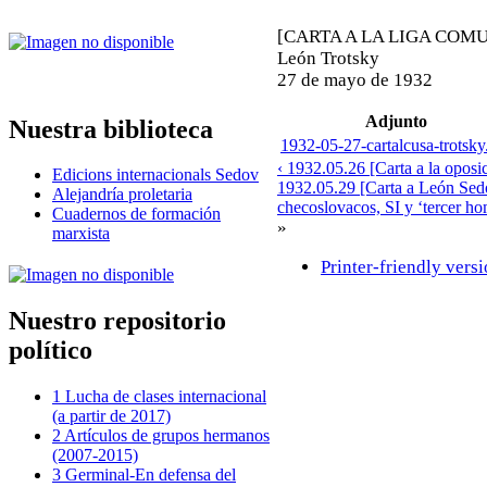
[CARTA A LA LIGA COM
León Trotsky
27 de mayo de 1932
Adjunto
Nuestra biblioteca
1932-05-27-cartalcusa-trotsky
‹ 1932.05.26 [Carta a la oposi
Edicions internacionals Sedov
1932.05.29 [Carta a León Sedo
Alejandría proletaria
checoslovacos, SI y ‘tercer ho
Cuadernos de formación
»
marxista
Printer-friendly vers
Nuestro repositorio
político
1 Lucha de clases internacional
(a partir de 2017)
2 Artículos de grupos hermanos
(2007-2015)
3 Germinal-En defensa del