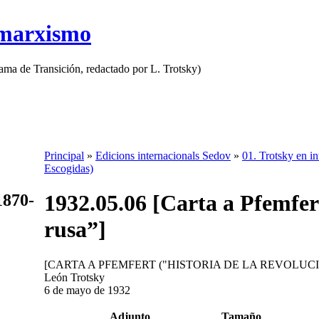
 marxismo
rama de Transición, redactado por L. Trotsky)
Principal
»
Edicions internacionals Sedov
»
01. Trotsky en in
Escogidas)
1932.05.06 [Carta a Pfemfert
1870-
rusa”]
[CARTA A PFEMFERT ("HISTORIA DE LA REVOLUCI
León Trotsky
6 de mayo de 1932
Adjunto
Tamaño