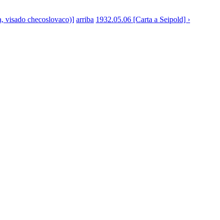
a, visado checoslovaco)]
arriba
1932.05.06 [Carta a Seipold] ›