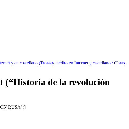
ternet y en castellano (Trotsky inédito en Internet y castellano / Obras
 (“Historia de la revolución
ÓN RUSA")]