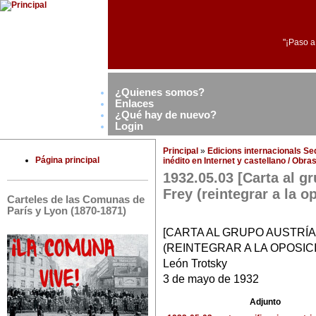
"¡Paso a
¿Quienes somos?
Enlaces
¿Qué hay de nuevo?
Login
Principal
»
Edicions internacionals S
Página principal
inédito en Internet y castellano / Obr
1932.05.03 [Carta al g
Frey (reintegrar a la o
Carteles de las Comunas de
París y Lyon (1870-1871)
[CARTA AL GRUPO AUSTRÍ
(REINTEGRAR A LA OPOSICI
León Trotsky
3 de mayo de 1932
Adjunto