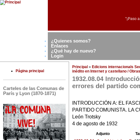
"¡Paso a
¿Quienes somos?
Enlaces
¿Qué hay de nuevo?
Login
Principal
»
Edicions internacionals S
Página principal
inédito en Internet y castellano / Obr
1932.08.04 Introducció
errores del partido co
Carteles de las Comunas de
París y Lyon (1870-1871)
INTRODUCCIÓN A: EL FAS
PARTIDO COMUNISTA. LA 
León Trotsky
4 de agosto de 1932
Adjunto
Ta