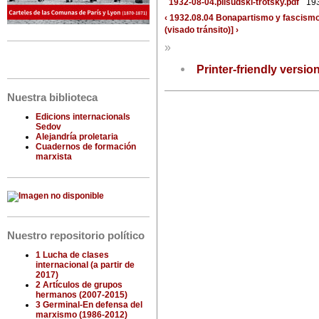
1932-08-04.pilsudski-trotsky.pdf
19
‹ 1932.08.04 Bonapartismo y fascism
(visado tránsito)] ›
»
Printer-friendly versio
Nuestra biblioteca
Edicions internacionals
Sedov
Alejandría proletaria
Cuadernos de formación
marxista
Nuestro repositorio político
1 Lucha de clases
internacional (a partir de
2017)
2 Artículos de grupos
hermanos (2007-2015)
3 Germinal-En defensa del
marxismo (1986-2012)