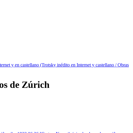
ternet y en castellano (Trotsky inédito en Internet y castellano / Obras
ros de Zúrich