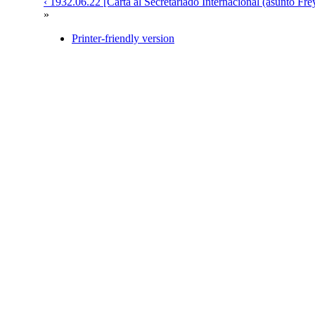
‹ 1932.06.22 [Carta al Secretariado Internacional (asunto Fre
»
Printer-friendly version