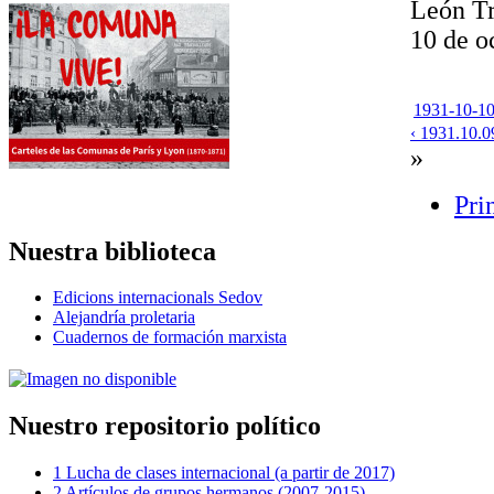
León Tr
10 de o
1931-10-10
‹ 1931.10.09
»
Pri
Nuestra biblioteca
Edicions internacionals Sedov
Alejandría proletaria
Cuadernos de formación marxista
Nuestro repositorio político
1 Lucha de clases internacional (a partir de 2017)
2 Artículos de grupos hermanos (2007-2015)