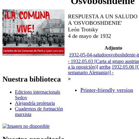
'Osvoboshdenie'
RESPUESTA A UN SALUDO
A 'OSVOBOSHDENIE'
León Trotsky
4 de mayo de 1932
Adjunto
1932-05-04-saludoosvoboshdenie-tr
‹ 1932.05.03 [Carta al grupo austriac
a la oposición)]
arriba
1932.05.06 [C
semanario Alemania)] ›
Nuestra biblioteca
»
Printer-friendly version
Edicions internacionals
Sedov
Alejandría proletaria
Cuadernos de formación
marxista