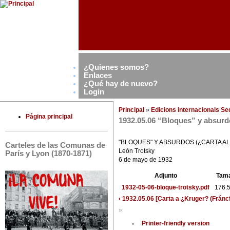
¿Quienes somos?
Enlaces
¿Qué hay de nuevo?
Login
Principal
»
Edicions internacionals S
Página principal
1932.05.06 “Bloques” y absurd
"BLOQUES" Y ABSURDOS (¿CARTA AL 
Carteles de las Comunas de
León Trotsky
París y Lyon (1870-1871)
6 de mayo de 1932
Adjunto
Tam
1932-05-06-bloque-trotsky.pdf
176.
‹ 1932.05.06 [Carta a ¿Kruger? (Fráncf
»
Printer-friendly version