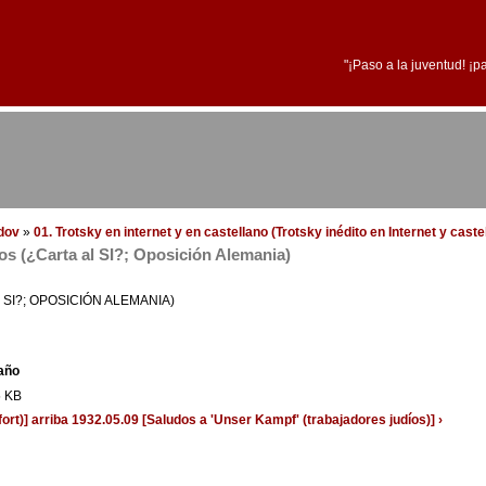
"¡Paso a la juventud! ¡p
edov
»
01. Trotsky en internet y en castellano (Trotsky inédito en Internet y cast
os (¿Carta al SI?; Oposición Alemania)
SI?; OPOSICIÓN ALEMANIA)
año
5 KB
ort)]
arriba
1932.05.09 [Saludos a 'Unser Kampf' (trabajadores judíos)] ›