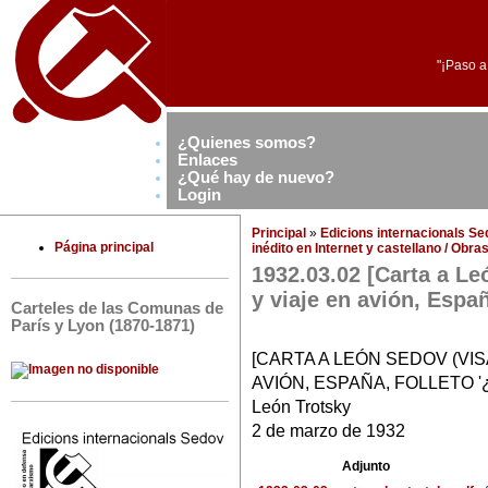
"¡Paso a
¿Quienes somos?
Enlaces
¿Qué hay de nuevo?
Login
Principal
»
Edicions internacionals S
Página principal
inédito en Internet y castellano / Obr
1932.03.02 [Carta a L
y viaje en avión, Españ
Carteles de las Comunas de
París y Lyon (1870-1871)
[CARTA A LEÓN SEDOV (VI
AVIÓN, ESPAÑA, FOLLETO '
León Trotsky
2 de marzo de 1932
Adjunto