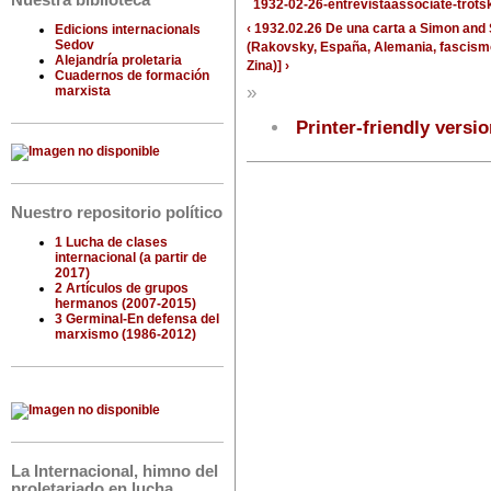
Nuestra biblioteca
1932-02-26-entrevistaassociate-trots
‹ 1932.02.26 De una carta a Simon and
Edicions internacionals
Sedov
(Rakovsky, España, Alemania, fascismo
Alejandría proletaria
Zina)] ›
Cuadernos de formación
»
marxista
Printer-friendly versi
Nuestro repositorio político
1 Lucha de clases
internacional (a partir de
2017)
2 Artículos de grupos
hermanos (2007-2015)
3 Germinal-En defensa del
marxismo (1986-2012)
La Internacional, himno del
proletariado en lucha