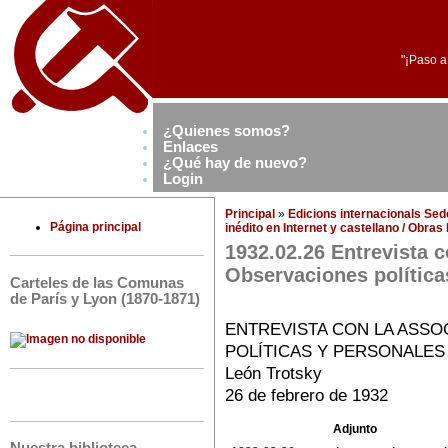
"¡Paso a
¿Quienes somos?
Enlaces
¿Qué hay de nuevo?
Login
Principal
»
Edicions internacionals Se
Página principal
inédito en Internet y castellano / Obra
1932.02.26 Entrevista c
Observaciones política
Carteles de las Comunas
de París y Lyon (1870-1871)
ENTREVISTA CON LA ASSO
POLÍTICAS Y PERSONALES
León Trotsky
26 de febrero de 1932
Adjunto