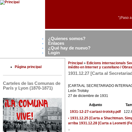
"¡Paso a
¿Quienes somos?
Enlaces
¿Qué hay de nuevo?
Login
Principal
»
Edicions internacionals S
Página principal
inédito en Internet y castellano / Obr
1931.12.27 [Carta al Secretaria
Carteles de las Comunas de
[CARTA AL SECRETARIADO INTERNA
París y Lyon (1870-1871)
León Trotsky
27 de diciembre de 1931
Adjunto
Ta
1931-12-27-cartasi-trotsky.pdf
122.
‹ 1931.12.25 [Carta a Shachtman. Simp
arriba
1931.12.28 [Carta a Leonetti (Fer
»