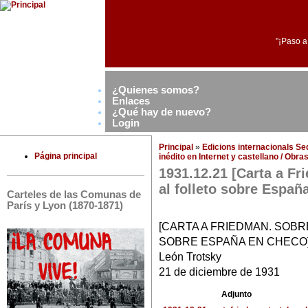
"¡Paso a
¿Quienes somos?
Enlaces
¿Qué hay de nuevo?
Login
Principal
»
Edicions internacionals S
Página principal
inédito en Internet y castellano / Obr
1931.12.21 [Carta a Fr
al folleto sobre Españ
Carteles de las Comunas de
París y Lyon (1870-1871)
[CARTA A FRIEDMAN. SOBR
SOBRE ESPAÑA EN CHECO
León Trotsky
21 de diciembre de 1931
Adjunto