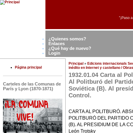
"¡Paso a
¿Quienes somos?
Enlaces
¿Qué hay de nuevo?
Login
Principal
»
Edicions internacionals S
Página principal
inédito en Internet y castellano / Obr
1932.01.04 Carta al Po
Al Politburó del Parti
Carteles de las Comunas de
Soviética (B). Al pres
París y Lyon (1870-1871)
Control.
CARTA AL POLITBURÓ. AB
POLITBURÓ DEL PARTIDO C
(B). AL PRESIDIUM DE LA
León Trotsky