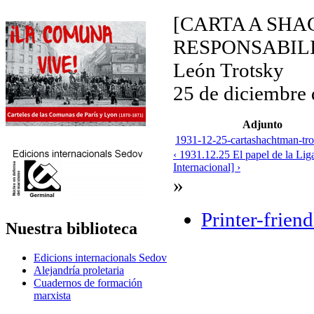
[CARTA A SHA
RESPONSABILI
León Trotsky
25 de diciembre
Adjunto
1931-12-25-cartashachtman-tro
‹ 1931.12.25 El papel de la Li
Internacional] ›
»
Printer-frien
Nuestra biblioteca
Edicions internacionals Sedov
Alejandría proletaria
Cuadernos de formación
marxista