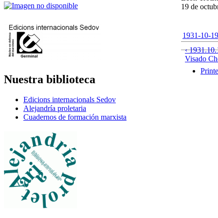
19 de octub
1931-10-19-
‹ 1931.10.
Visado Ch
Print
Nuestra biblioteca
Edicions internacionals Sedov
Alejandría proletaria
Cuadernos de formación marxista