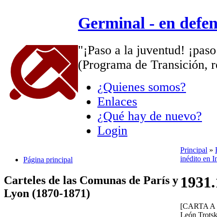
Germinal - en defe
"¡Paso a la juventud! ¡paso
(Programa de Transición, r
¿Quienes somos?
Enlaces
¿Qué hay de nuevo?
Login
Principal
»
inédito en I
Página principal
1931.
Carteles de las Comunas de París y
Lyon (1870-1871)
[CARTA A
León Trots