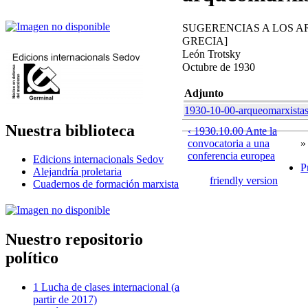
SUGERENCIAS A LOS 
GRECIA]
León Trotsky
Octubre de 1930
Adjunto
1930-10-00-arqueomarxistasg
Nuestra biblioteca
‹ 1930.10.00 Ante la
convocatoria a una
»
conferencia europea
Edicions internacionals Sedov
P
Alejandría proletaria
friendly version
Cuadernos de formación marxista
Nuestro repositorio
político
1 Lucha de clases internacional (a
partir de 2017)