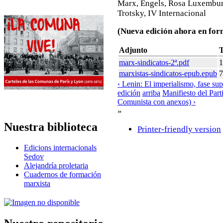
Marx, Engels, Rosa Luxemburg,
Trotsky, IV Internacional
(Nueva edición ahora en for
Adjunto
marx-sindicatos-2ª.pdf
marxistas-sindicatos-epub.epub
7
‹ Lenin: El imperialismo, fase supe
edición
arriba
Manifiesto del Par
Comunista con anexos) ›
»
Nuestra biblioteca
Printer-friendly version
Edicions internacionals
Sedov
Alejandría proletaria
Cuadernos de formación
marxista