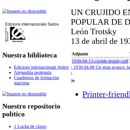
UN CRUJIDO E
POPULAR DE 
León Trotsky
13 de abril de 19
Nuestra biblioteca
Adjunto
1930-04-13-crujido-trotsky.pdf
‹ 1930.04.08 Un gran avance: la
Edicions internacionals Sedov
›
Alejandría proletaria
»
Cuadernos de formación
marxista
Printer-friend
Nuestro repositorio
político
1 Lucha de clases