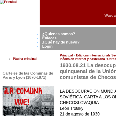
"¡Paso a
¿Quienes somos?
Enlaces
¿Qué hay de nuevo?
Login
Principal
»
Edicions internacionals S
Página principal
inédito en Internet y castellano / Obr
1930.08.21 La desocup
quinquenal de la Unión
Carteles de las Comunas de
comunistas de Checos
París y Lyon (1870-1871)
LA DESOCUPACIÓN MUNDIA
SOVIÉTICA. CARTA A LOS
CHECOSLOVAQUIA
León Trotsky
21 de agosto de 1930