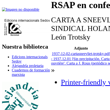
RSAP en confe
CARTA A SNEEVL
SINDICAL HOLA
León Trotsky
Nuestra biblioteca
Adjunto
1937-12-02-cartasneevliet-trotsky.pdf
Edicions internacionals
‹ 1937.12.01 [Sin precipitación. Cart
Sedov
ouvrière'. Carta a J. Rous (periódico 
Alejandría proletaria
»
Cuadernos de formación
marxista
Printer-friendly 