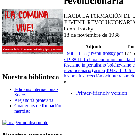
revolucionaria
HACIA LA F0RMACIÓN DE
JUVENIL REVOLUCIONARI
León Trotsky
18 de noviembre de 1938
Adjunto
Tam
1938-11-18-juvenil-trotsky.pdf
177.
‹ 1938.11.15 Una contribución a la lit
fascismo imperialismo bolchevismo es
revolucionario)
arriba
1938.11.19 Stal
Nuestra biblioteca
historia insurrección octubre y partid
»
Edicions internacionals
Printer-friendly version
Sedov
Alejandría proletaria
Cuadernos de formación
marxista