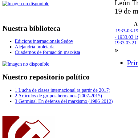
León Tr
19 de m
A
Nuestra biblioteca
1933-03-19-
‹ 1933.03.1
Edicions internacionals Sedov
1933.03.21 H
Alejandría proletaria
»
Cuadernos de formación marxista
Pri
Nuestro repositorio político
1 Lucha de clases internacional (a partir de 2017)
2 Artículos de grupos hermanos (2007-2015)
3 Germinal-En defensa del marxismo (1986-2012)