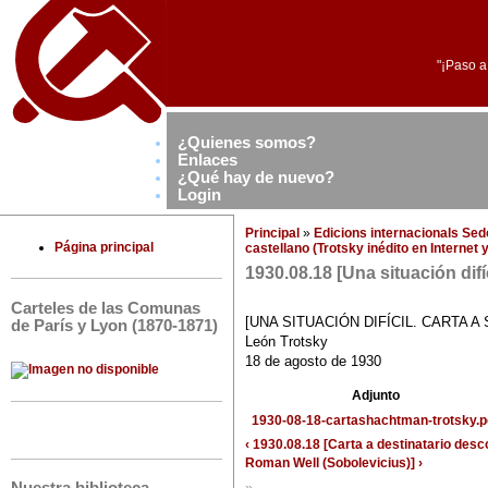
"¡Paso a
¿Quienes somos?
Enlaces
¿Qué hay de nuevo?
Login
Principal
»
Edicions internacionals Se
Página principal
castellano (Trotsky inédito en Internet
1930.08.18 [Una situación dif
Carteles de las Comunas
[UNA SITUACIÓN DIFÍCIL. CARTA 
de París y Lyon (1870-1871)
León Trotsky
18 de agosto de 1930
Adjunto
1930-08-18-cartashachtman-trotsky.p
‹ 1930.08.18 [Carta a destinatario des
Roman Well (Sobolevicius)] ›
»