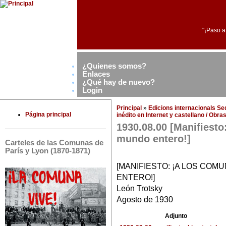
"¡Paso a
¿Quienes somos?
Enlaces
¿Qué hay de nuevo?
Login
Principal
»
Edicions internacionals S
Página principal
inédito en Internet y castellano / Obr
1930.08.00 [Manifiesto
mundo entero!]
Carteles de las Comunas de
París y Lyon (1870-1871)
[MANIFIESTO: ¡A LOS COM
ENTERO!]
León Trotsky
Agosto de 1930
Adjunto