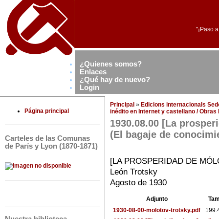
"¡Paso a
¿Quienes somos?
Enlaces
¿Qué hay de nuevo?
Login
Principal
»
Edicions internacionals Se
Página principal
inédito en Internet y castellano / Obra
1930.08.00 [La prosperi
(El bagaje de conocimi
Carteles de las Comunas
de París y Lyon (1870-1871)
[LA PROSPERIDAD DE MÓLO
León Trotsky
Agosto de 1930
Adjunto
Ta
1930-08-00-molotov-trotsky.pdf
199.