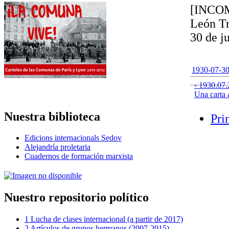
[INCO
León Tr
30 de j
1930-07-30
‹ 1930.07.
Una carta 
Nuestra biblioteca
Pri
Edicions internacionals Sedov
Alejandría proletaria
Cuadernos de formación marxista
Nuestro repositorio político
1 Lucha de clases internacional (a partir de 2017)
2 Artículos de grupos hermanos (2007-2015)