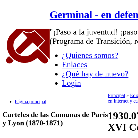
Germinal - en defe
"¡Paso a la juventud! ¡paso
(Programa de Transición, r
¿Quienes somos?
Enlaces
¿Qué hay de nuevo?
Login
Principal
»
Edi
en Internet y c
Página principal
1930.0
Carteles de las Comunas de París
y Lyon (1870-1871)
XVI Co