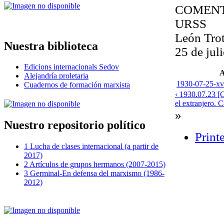
COMENT
URSS
León Tro
Nuestra biblioteca
25 de jul
Edicions internacionals Sedov
A
Alejandría proletaria
1930-07-25-xvi
Cuadernos de formación marxista
‹ 1930.07.23 [C
el extranjero. 
»
Nuestro repositorio político
Print
1 Lucha de clases internacional (a partir de
2017)
2 Artículos de grupos hermanos (2007-2015)
3 Germinal-En defensa del marxismo (1986-
2012)