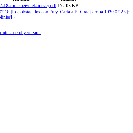
-18-cartasneevliet-trotsky.pdf
152.03 KB
07.18 [Los obstáculos con Frey. Carta a B. Grad]
arriba
1930.07.23 [Cu
inier] ›
rinter-friendly version