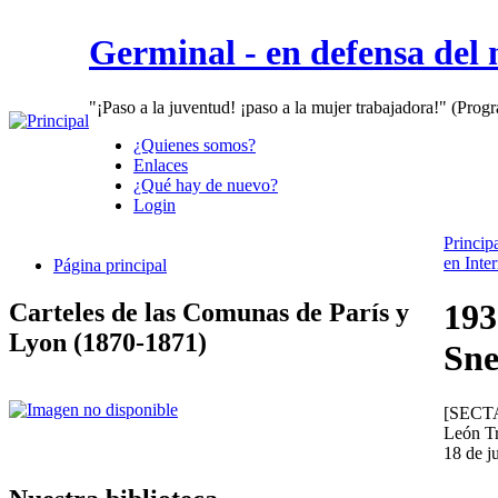
Germinal - en defensa del
"¡Paso a la juventud! ¡paso a la mujer trabajadora!" (Prog
¿Quienes somos?
Enlaces
¿Qué hay de nuevo?
Login
Princip
en Inte
Página principal
193
Carteles de las Comunas de París y
Lyon (1870-1871)
Sne
[SECT
León T
18 de j