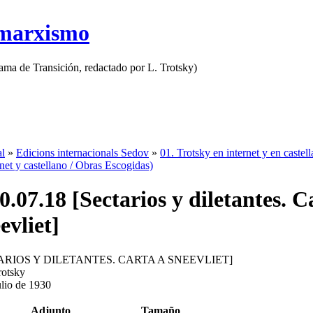
 marxismo
rama de Transición, redactado por L. Trotsky)
al
»
Edicions internacionals Sedov
»
01. Trotsky en internet y en castel
rnet y castellano / Obras Escogidas)
0.07.18 [Sectarios y diletantes. C
evliet]
ARIOS Y DILETANTES. CARTA A SNEEVLIET]
rotsky
ulio de 1930
Adjunto
Tamaño