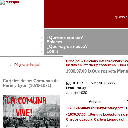
"¡Paso a
¿Quienes somos?
Enlaces
¿Qué hay de nuevo?
Login
Principal
»
Edicions internacionals S
Página principal
inédito en Internet y castellano / Obr
1930.07.00 [¿Qué respeta Manu
Carteles de las Comunas de
[¿QUÉ RESPETA MANUILSKY?]
París y Lyon (1870-1871)
León Trotsky
Julio de 1930
Adjunto
1930-07-00-manuilsky-trotsky.pdf
1
‹ 1930.07.00 [¿Por qué Lovestone no 
Checoslovaquia. Carta a Lenorovic] ›
»