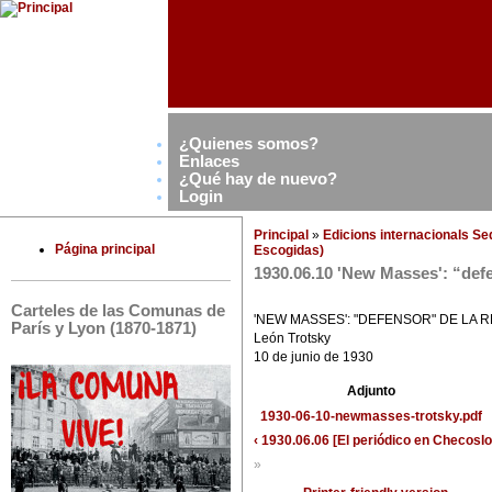
¿Quienes somos?
Enlaces
¿Qué hay de nuevo?
Login
Principal
»
Edicions internacionals S
Página principal
Escogidas)
1930.06.10 'New Masses': “defe
Carteles de las Comunas de
'NEW MASSES': "DEFENSOR" DE LA
París y Lyon (1870-1871)
León Trotsky
10 de junio de 1930
Adjunto
1930-06-10-newmasses-trotsky.pdf
‹ 1930.06.06 [El periódico en Checosl
»