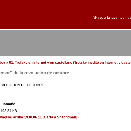
"¡Paso a la juventud! ¡p
edov
»
01. Trotsky en internet y en castellano (Trotsky inédito en Internet y caste
nsor” de la revolución de octubre
 REVOLUCIÓN DE OCTUBRE
Tamaño
198.84 KB
ovaquia]
arriba
1930.06.11 [Carta a Shachtman] ›