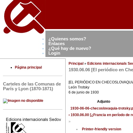
¿Quienes somos?
Enlaces
¿Qué hay de nuevo?
Login
Principal
»
Edicions internacionals S
Página principal
1930.06.06 [El periódico en Ch
[EL PERIÓDICO EN CHECOSLOVAQUI
Carteles de las Comunas de
León Trotsky
París y Lyon (1870-1871)
6 de junio de 1930
Adjunto
1930-06-06-checoslovaquia-trotsky.p
‹ 1930.06.00 [¿Francia en período de 
»
Printer-friendly version