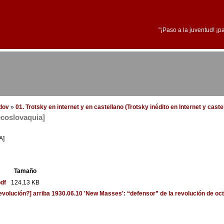
"¡Paso a la juventud! ¡p
edov
»
01. Trotsky en internet y en castellano (Trotsky inédito en Internet y cast
ecoslovaquia]
A]
Tamaño
df
124.13 KB
revolución?]
arriba
1930.06.10 'New Masses': “defensor” de la revolución de oct