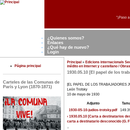
"¡Paso a
¿Quienes somos?
Enlaces
¿Qué hay de nuevo?
Login
Principal
»
Edicions internacionals S
Página principal
inédito en Internet y castellano / Obr
1930.05.10 [El papel de los tra
Carteles de las Comunas de
[EL PAPEL DE LOS TRABAJADORES J
París y Lyon (1870-1871)
León Trotsky
10 de mayo de 1930
Adjunto
Tam
1930-05-10-judios-trotsky.pdf
149.3
‹ 1930.05.10 [Carta a destinatarios d
carta a destinatario desconocido (G. Fr
»