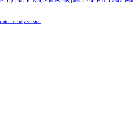
05.10 [Carta a R. Well, (Sobolevicius)]
arriba
1930.05.10 [Carta a desti
rinter-friendly version