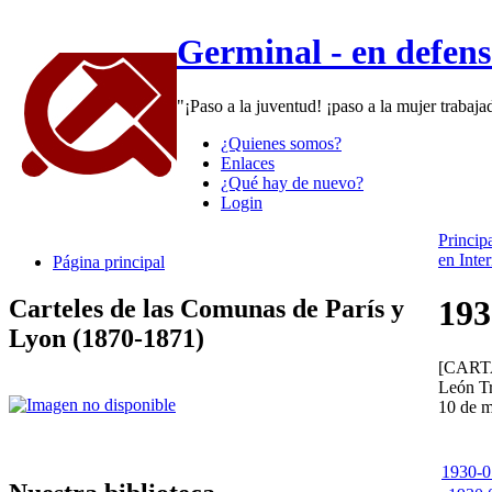
Germinal - en defen
"¡Paso a la juventud! ¡paso a la mujer trabaj
¿Quienes somos?
Enlaces
¿Qué hay de nuevo?
Login
Princip
en Inte
Página principal
193
Carteles de las Comunas de París y
Lyon (1870-1871)
[CART
León T
10 de 
1930-05