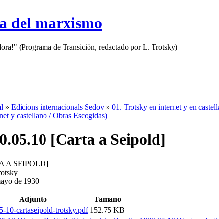
sa del marxismo
adora!" (Programa de Transición, redactado por L. Trotsky)
al
»
Edicions internacionals Sedov
»
01. Trotsky en internet y en castel
rnet y castellano / Obras Escogidas)
0.05.10 [Carta a Seipold]
A A SEIPOLD]
rotsky
mayo de 1930
Adjunto
Tamaño
-10-cartaseipold-trotsky.pdf
152.75 KB