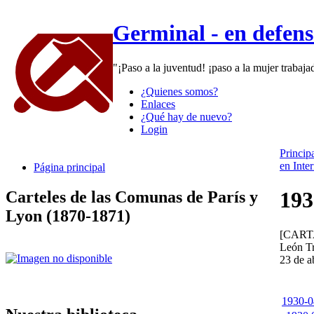
Germinal - en defen
"¡Paso a la juventud! ¡paso a la mujer trabaj
¿Quienes somos?
Enlaces
¿Qué hay de nuevo?
Login
Princip
en Inte
Página principal
193
Carteles de las Comunas de París y
Lyon (1870-1871)
[CART
León T
23 de a
1930-04