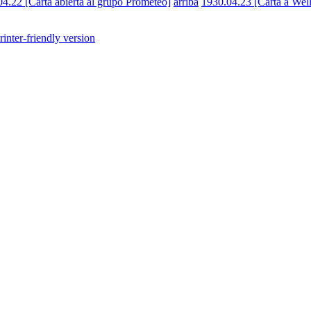
04.22 [Carta abierta al grupo Prometeo]
arriba
1930.04.23 [Carta a Well
rinter-friendly version