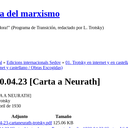
sa del marxismo
adora!" (Programa de Transición, redactado por L. Trotsky)
al
»
Edicions internacionals Sedov
»
01. Trotsky en internet y en castel
rnet y castellano / Obras Escogidas)
0.04.23 [Carta a Neurath]
A A NEURATH]
rotsky
bril de 1930
Adjunto
Tamaño
-23-cartaneurath-trotsky.pdf
125.06 KB