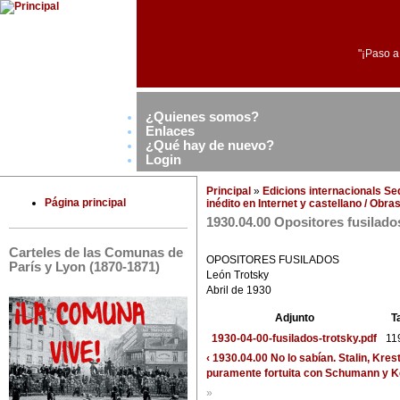
"¡Paso a
¿Quienes somos?
Enlaces
¿Qué hay de nuevo?
Login
Principal
»
Edicions internacionals S
Página principal
inédito en Internet y castellano / Obr
1930.04.00 Opositores fusilado
Carteles de las Comunas de
OPOSITORES FUSILADOS
París y Lyon (1870-1871)
León Trotsky
Abril de 1930
Adjunto
T
1930-04-00-fusilados-trotsky.pdf
11
‹ 1930.04.00 No lo sabían. Stalin, Kre
puramente fortuita con Schumann y 
»