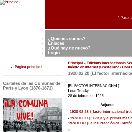
"¡Paso a
¿Quienes somos?
Enlaces
¿Qué hay de nuevo?
Login
Principal
»
Edicions internacionals S
Página principal
inédito en Internet y castellano / Obr
1928.02.28 [El factor internacio
Carteles de las Comunas de
[EL FACTOR INTERNACIONAL]
París y Lyon (1870-1871)
León Trotsky
28 de febrero de 1928
Adjunto
1928-02-28-i_factorinternacional-trot
‹ 1928.02.27 [El viaje y el primer mes
1928.03.02 [La insurrección de Cantó
»