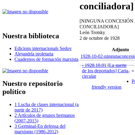
conciliadora]
[NINGUNA CONCESIÓN 
CONCILIADORA]
León Trotsky
Nuestra biblioteca
2 de octubre de 1928
Edicions internacionals Sedov
Adjunto
Alejandría proletaria
1928-10-02-ningunaconcesio
Cuadernos de formación marxista
‹ 1928.10.01 [La suerte
de los deportados] Carta-
»
circular
P
Nuestro repositorio
friendly version
político
1 Lucha de clases internacional (a
partir de 2017)
2 Artículos de grupos hermanos
(2007-2015)
3 Germinal-En defensa del
marxismo (1986-2012)