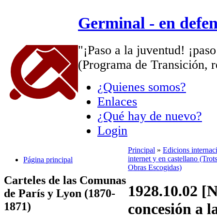
Germinal - en defe
"¡Paso a la juventud! ¡paso
(Programa de Transición, r
¿Quienes somos?
Enlaces
¿Qué hay de nuevo?
Login
Principal
»
Edicions internac
internet y en castellano (Trot
Página principal
Obras Escogidas)
Carteles de las Comunas
1928.10.02 [
de París y Lyon (1870-
1871)
concesión a l