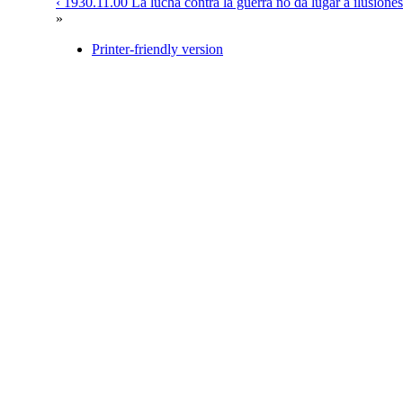
‹ 1930.11.00 La lucha contra la guerra no da lugar a ilusiones
»
Printer-friendly version