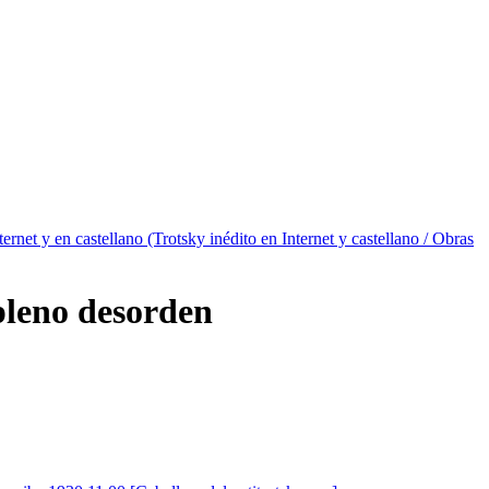
ternet y en castellano (Trotsky inédito en Internet y castellano / Obras
pleno desorden