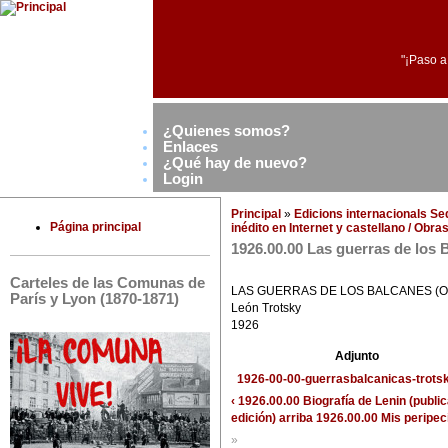
"¡Paso a
¿Quienes somos?
Enlaces
¿Qué hay de nuevo?
Login
Principal
»
Edicions internacionals S
Página principal
inédito en Internet y castellano / Obr
1926.00.00 Las guerras de l
Carteles de las Comunas de
LAS GUERRAS DE LOS BALCANES (
París y Lyon (1870-1871)
León Trotsky
1926
Adjunto
1926-00-00-guerrasbalcanicas-trotsk
‹ 1926.00.00 Biografía de Lenin (publi
edición)
arriba
1926.00.00 Mis perip
»