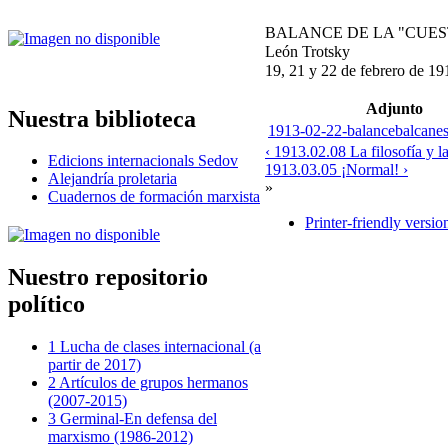
BALANCE DE LA "CUES
León Trotsky
19, 21 y 22 de febrero de 19
Adjunto
Nuestra biblioteca
1913-02-22-balancebalcanes-
‹ 1913.02.08 La filosofía y l
Edicions internacionals Sedov
1913.03.05 ¡Normal! ›
Alejandría proletaria
»
Cuadernos de formación marxista
Printer-friendly versio
Nuestro repositorio
político
1 Lucha de clases internacional (a
partir de 2017)
2 Artículos de grupos hermanos
(2007-2015)
3 Germinal-En defensa del
marxismo (1986-2012)