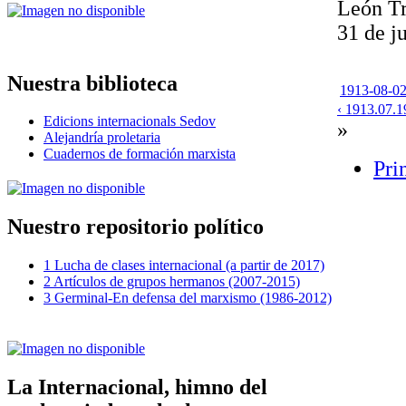
León Tr
31 de j
Nuestra biblioteca
1913-08-02-
‹ 1913.07.1
Edicions internacionals Sedov
»
Alejandría proletaria
Cuadernos de formación marxista
Pri
Nuestro repositorio político
1 Lucha de clases internacional (a partir de 2017)
2 Artículos de grupos hermanos (2007-2015)
3 Germinal-En defensa del marxismo (1986-2012)
La Internacional, himno del