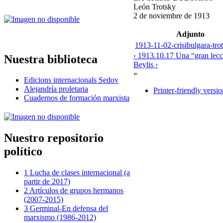
León Trotsky
2 de noviembre de 1913
Adjunto
1913-11-02-crisibulgara-tro
‹ 1913.10.17 Una “gran lec
Nuestra biblioteca
Beylis ›
»
Edicions internacionals Sedov
Alejandría proletaria
Printer-friendly versio
Cuadernos de formación marxista
Nuestro repositorio
político
1 Lucha de clases internacional (a
partir de 2017)
2 Artículos de grupos hermanos
(2007-2015)
3 Germinal-En defensa del
marxismo (1986-2012)