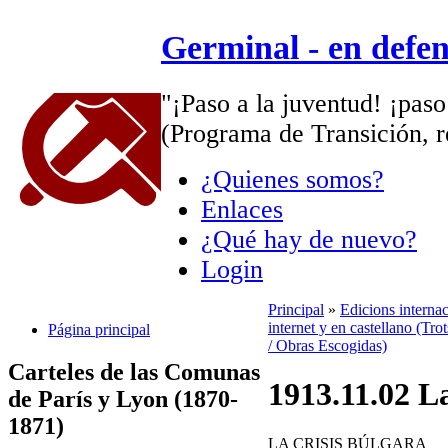
Germinal - en defe
"¡Paso a la juventud! ¡paso
(Programa de Transición, r
¿Quienes somos?
Enlaces
¿Qué hay de nuevo?
Login
Principal
»
Edicions interna
internet y en castellano (Tro
Página principal
/ Obras Escogidas)
Carteles de las Comunas
1913.11.02 La
de París y Lyon (1870-
1871)
LA CRISIS BÚLGARA