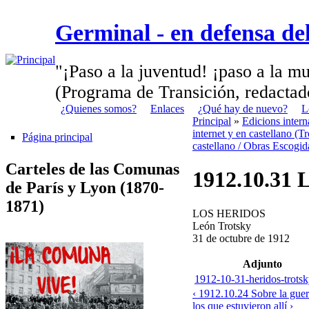
Germinal - en defensa d
"¡Paso a la juventud! ¡paso a la mu
(Programa de Transición, redactad
¿Quienes somos?
Enlaces
¿Qué hay de nuevo?
L
Principal
»
Edicions inter
internet y en castellano (Tr
Página principal
castellano / Obras Escogid
Carteles de las Comunas
1912.10.31 
de París y Lyon (1870-
1871)
LOS HERIDOS
León Trotsky
31 de octubre de 1912
Adjunto
1912-10-31-heridos-trotsk
‹ 1912.10.24 Sobre la guer
los que estuvieron allí ›