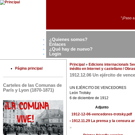
"¡Paso a
¿Quienes somos?
Enlaces
¿Qué hay de nuevo?
Login
Principal
»
Edicions internacionals S
Página principal
inédito en Internet y castellano / Obr
1912.12.06 Un ejército de venc
Carteles de las Comunas de
UN EJÉRCITO DE VENCEDORES
París y Lyon (1870-1871)
León Trotsky
6 de diciembre de 1912
Adjunto
1912-12-06-vencedores-trotsky.pdf
‹ 1912.11.29 La prensa y la censura
ar
»