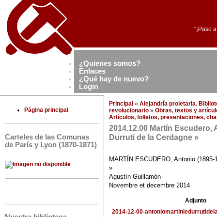
"¡Paso a
¿Quienes somos?
Enlaces
¿Qué hay de nuevo?
Login
Principal
»
Alejandría proletaria. Bibli
Página principal
revolucionario
»
Obras, textos y artícu
Artículos, folletos, presentaciones, ch
2014.12.00 Martín Escudero, 
Durruti de la Cerdagne »
Carteles de las Comunas
de París y Lyon (1870-1871)
MARTÍN ESCUDERO, Antonio (1895-193
»
Agustín Guillamón
Novembre et decembre 2014
Adjunto
2014-12-00-antoniomartinledurrutidel