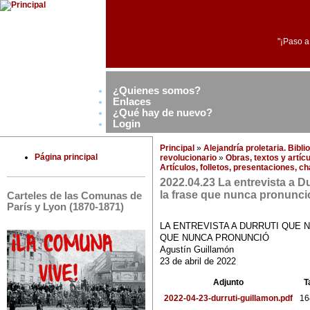
"¡Paso a
¿Quienes somos?
Enlaces
¿Qué hay de nuevo?
Login
Principal
»
Alejandría proletaria. Bibl
Página principal
revolucionario
»
Obras, textos y artíc
Artículos, folletos, presentaciones, c
2022.04.23 La entrevista a Du
la frase que nunca pronunci
Carteles de las Comunas de
París y Lyon (1870-1871)
LA ENTREVISTA A DURRUTI QUE N
QUE NUNCA PRONUNCIÓ
Agustín Guillamón
23 de abril de 2022
Adjunto
T
2022-04-23-durruti-guillamon.pdf
16